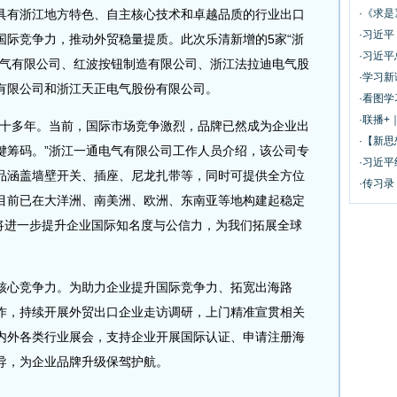
具有浙江地方特色、自主核心技术和卓越品质的行业出口
·《求是
·习近
国际竞争力，推动外贸稳量提质。此次乐清新增的5家“浙
·习近平
电气有限公司、红波按钮制造有限公司、浙江法拉迪电气股
·学习
有限公司和浙江天正电气股份有限公司。
·看图学
·联播+
十多年。当前，国际市场竞争激烈，品牌已然成为企业出
·【新思
键筹码。”浙江一通电气有限公司工作人员介绍，该公司专
·习近平
品涵盖墙壁开关、插座、尼龙扎带等，同时可提供全方位
·传习录
目前已在大洋洲、南美洲、欧洲、东南亚等地构建起稳定
，将进一步提升企业国际知名度与公信力，为我们拓展全球
心竞争力。为助力企业提升国际竞争力、拓宽出海路
作，持续开展外贸出口企业走访调研，上门精准宣贯相关
内外各类行业展会，支持企业开展国际认证、申请注册海
导，为企业品牌升级保驾护航。