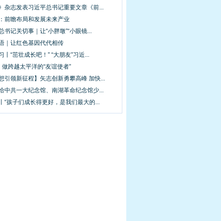
》杂志发表习近平总书记重要文章《前...
平：前瞻布局和发展未来产业
总书记关切事｜让“小胖墩”“小眼镜...
新语｜让红色基因代代相传
习丨“茁壮成长吧！” “大朋友”习近...
｜做跨越太平洋的“友谊使者”
想引领新征程】矢志创新勇攀高峰 加快...
给中共一大纪念馆、南湖革命纪念馆少...
丨“孩子们成长得更好，是我们最大的...