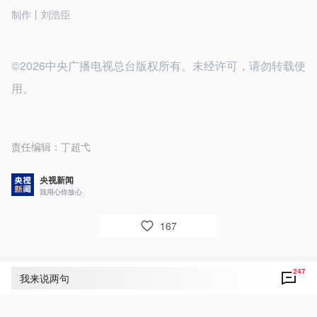
制作丨刘浩臣
©2026中央广播电视总台版权所有。未经许可，请勿转载使
用。
责任编辑：
丁超弋
央视新闻
我用心你放心
167
247
评论
247
我来说两句
央视网友um8dbs
14