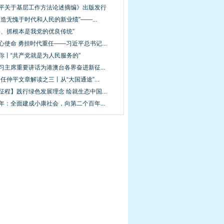
近平关于基层工作方法论述摘编》出版发行
创造无愧于时代和人民的新业绩”——...
层、抓根本是我党的优良传统”
心使命 勇担时代重任——习近平总书记...
你丨“共产党就是为人民服务的”
习主席重要讲话为港澳台各界奋进新征...
·任仲平文章解读之三丨从“大国通途”...
征程】践行绿色发展理念 绘就生态中国...
年：全面建成小康社会，向第二个百年...