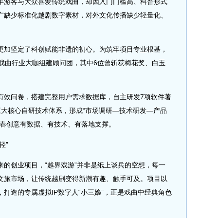
年游客与大众喜爱传统戏曲，却因入门门槛高、科普形式
广缺少标准化越剧数字素材，对外文化传播缺少轻量化、
加坚定了科创赋能非遗的初心。为筑牢项目专业根基，
位戏曲行业大咖组建顾问团，其中6位曾斩获梅花奖、白玉
效问卷，搭建完整用户需求数据库，自主研发7项软件著
三大核心自研技术体系，形成“市场调研—技术研发—产品
青春创意有数据、有技术、有落地支撑。
轻”
创业项目，“越界戏游”并非是纸上谈兵的空想，每一
文旅市场，让传统越剧变得新潮有趣、触手可及。项目以
打造的专属虚拟IP数字人“小三嬝”，正是戏曲中经典角色