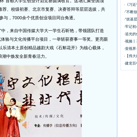
战杯”首都大学生创业计划竞赛圆满收官。这场汇聚全国顶
·《习
推荐、校级初赛、北京市复赛、决赛答辩等层层选拔，共
·“不断
参与，7000余个优质创业项目同台角逐。
·“抓基
·牢记初
中，来自中国传媒大学大一学生石昕艳，带领团队打造
·追光的
浸式体验与文化传播平台项目，一举斩获赛事一等奖。更亮眼
·视频丨
以乐清本土原创精品越剧大戏《石斛花开》为核心载体，
·壹视界
浪潮中焕发全新青春活力。
·【伟大
·建党百