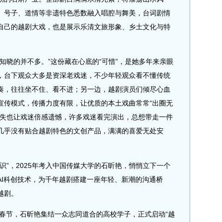
、号子、道情等非遗特色悉数融入唱腔与舞美，台词剧情
自己的越剧大戏，也是展示乐清文旅形象、乡土文化与特
晓的并不多。”这份藏在心底的“可惜”，是她多年来亲眼
，台下观众大多是资深老戏迷，不少年轻观众看不懂传统
奏，往往坐不住、看不进；另一边，越剧演员们倾尽心血
宣传模式，传播力度有限，让优质的本土戏曲常常“出圈无
缺失也让戏迷倍感遗憾，许多戏迷看完演出，总想带走一件
几乎没有贴合越剧特色的文创产品，满满的喜爱无处安
”，2025年考入中国传媒大学的石昕艳，悄悄立下一个
AI科创技术，为千年越剧搭建一座年轻、新潮的沟通桥
越剧。
春节，石昕艳集结一众志同道合的高校学子，正式启动“越