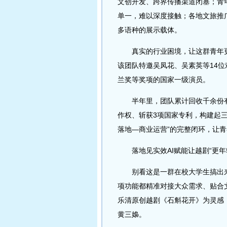
文创开发、跨界传播渠道闭塞；青
单一，难以深度接触；各地文旅推
多语种的展示载体。
真实的行业困境，让这群青年更
该团队特邀吴凤花、吴素英等14
兰奖等奖项的国家一级演员。
半年里，团队累计回收千余份有
作权、斩获3项国家专利，构建起
落地—商业运营”的完整闭环，让
落地见实效AI赋能让越剧“更年
别看这是一群在校大学生搞出来的
项功能都精准对接大众需求、贴合
乐清原创越剧《石斛花开》为灵感，
黄三嬝。