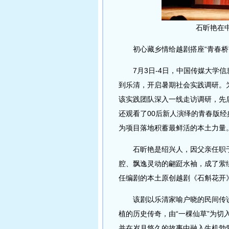
石昕艳在
初心藏乡情给越剧搭座“青春桥
7月3日-4日，中国传媒大学信
到乐清，开启暑期社会实践调研。
该实践团队深入一线走访调研，先
还观看了00后新人演绎的青春版
为项目落地积蓄最鲜活的本土力量
石昕艳是绍兴人，因父亲任职于
腔、飘逸灵动的翩跹水袖，成了萦
任编剧的本土原创越剧《石斛花开
该剧以乐清家喻户晓的民间传说
植的历史传奇，由“一棵仙草”为
并在岁月悠久的故事中融入生机勃