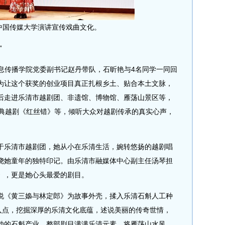
中国传媒大学演讲宣传戏曲文化。
”
息传播学院党委副书记赵丹带队，石昕艳与4名同学一同回
为让这个获奖的创业项目真正扎根乡土、贴合本土文脉，
后走进乐清市越剧团、非遗馆、博物馆、雁荡山景区等，
经典越剧《红丝错》等，倾听大众对越剧传承的真实心声，
。
乐清市越剧团，她从小在乐清生活，婉转悠扬的越剧唱
绕她童年的独特印记。由乐清市融媒体中心副主任汤琴担
》，更是她心头最爱的剧目。
《黄三嬝与林定郎》为故事外壳，揉入乐清石斛人工种
切入点，挖掘深厚的乐清文化底蕴，述说美丽的传奇世情，
勃的石斛产业。整部剧目满满乐清元素，将雁荡山水风