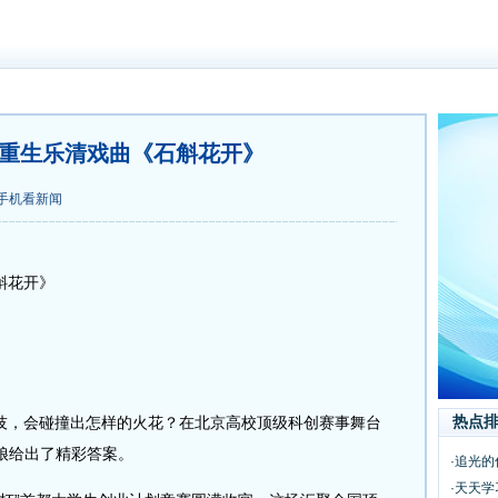
I重生乐清戏曲《石斛花开》
手机看新闻
斛花开》
热点
，会碰撞出怎样的火花？在北京高校顶级科创赛事舞台
娘给出了精彩答案。
·追光
·天天学