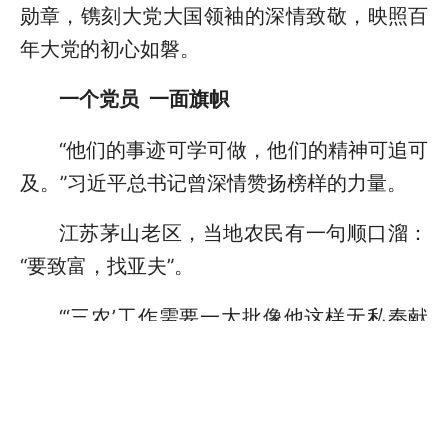
勋章，镌刻大党大国领袖的深情致敬，映照百
年大党的初心如磐。
一个党员 一面旗帜
“他们的事迹可学可做，他们的精神可追可
及。”习近平总书记曾深情赞扬榜样的力量。
江苏茅山老区，当地农民有一句顺口溜：
“要致富，找亚夫”。
“‘三农’工作需要一大批像他这样无私奉献
的人。”2014年12月，习近平总书记来到镇江
市调查了解现代农业发展情况，赞扬赵亚夫做
给农民看、带着农民干、帮助农民销、实现农