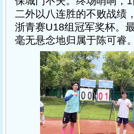
保城门不失。终场哨响，1
二外以八连胜的不败战绩
浙青赛U18组冠军奖杯。
毫无悬念地归属于陈可睿