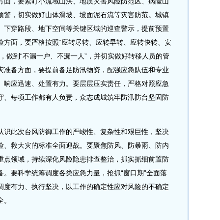
方面，要紧盯小流域山洪、地质灾害风险防范区、病险山
预警，切实做好山体滑坡、坡面泥石流等灾害防范。城镇
、下穿路段、地下空间等关键区域的巡查警示，提前预置
险方面，要严格按照“应转尽转、应转早转、应转快转、安
，做到“不漏一户、不漏一人”，并切实做好转移人员的管
灾准备方面，要提前备足防汛物资，配强应急队伍和专业
、响应迅速、处置有力。要层层压实责任，严格对照应急
守、每项工作都有人负责，众志成城筑牢防汛防台坚固防
识此次台风防御工作的严峻性、复杂性和艰巨性，坚决
险、救大灾的标准全面迎战。要聚焦防风、防暴雨、防内
重点领域，持续深化风险隐患排查整治，抓实抓细前置防
备。要科学统筹调度各类应急力量，抢抓“窗口期”全面落
调度有力、执行坚决，以工作的确定性应对风险的不确定
全。