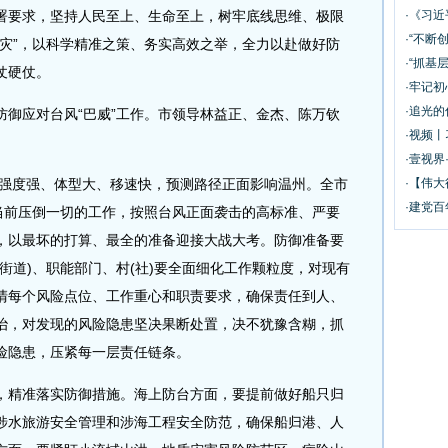
署要求，坚持人民至上、生命至上，树牢底线思维、极限
·《习
·“不断
大灾”，以科学精准之策、务实高效之举，全力以赴做好防
·“抓基
仗硬仗。
·牢记初
·追光的
应对台风“巴威”工作。市领导林益正、金杰、陈万钦
·视频丨
·壹视界
强度强、体型大、移速快，预测路径正面影响温州。全市
·【伟大
·建党百
为当前压倒一切的工作，按照台风正面袭击的高标准、严要
，以最坏的打算、最全的准备迎接大战大考。防御准备要
街道)、职能部门、村(社)要全面细化工作颗粒度，对现有
清每个风险点位、工作重心和职责要求，确保责任到人、
治，对发现的风险隐患坚决果断处置，决不犹豫含糊，抓
险隐患，压紧每一层责任链条。
精准落实防御措施。海上防台方面，要提前做好船只归
涉水旅游安全管理和涉海工程安全防范，确保船归港、人