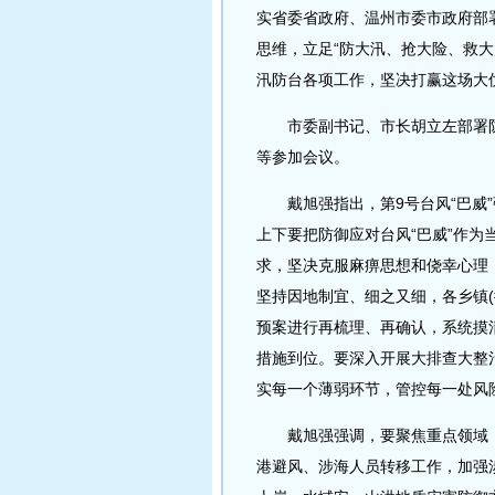
实省委省政府、温州市委市政府部
思维，立足“防大汛、抢大险、救
汛防台各项工作，坚决打赢这场大
市委副书记、市长胡立左部署防御
等参加会议。
戴旭强指出，第9号台风“巴威”
上下要把防御应对台风“巴威”作
求，坚决克服麻痹思想和侥幸心理
坚持因地制宜、细之又细，各乡镇(
预案进行再梳理、再确认，系统摸
措施到位。要深入开展大排查大整
实每一个薄弱环节，管控每一处风
戴旭强强调，要聚焦重点领域，
港避风、涉海人员转移工作，加强