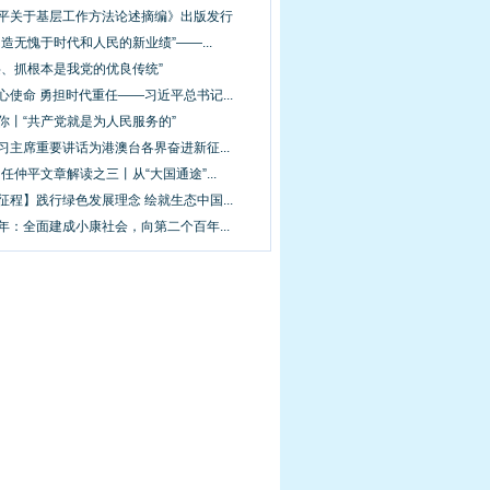
近平关于基层工作方法论述摘编》出版发行
创造无愧于时代和人民的新业绩”——...
层、抓根本是我党的优良传统”
心使命 勇担时代重任——习近平总书记...
你丨“共产党就是为人民服务的”
习主席重要讲话为港澳台各界奋进新征...
·任仲平文章解读之三丨从“大国通途”...
征程】践行绿色发展理念 绘就生态中国...
年：全面建成小康社会，向第二个百年...