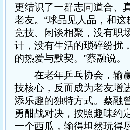
更结识了一群志同道合、
老友。“球品见人品，和这
竞技、闲谈相聚，没有职
计，没有生活的琐碎纷扰
的热爱与默契。”蔡融说。
在老年乒乓协会，输赢
技核心，反而成为老友增
添乐趣的独特方式。蔡融
勇酣战对决，按照趣味约
一个西瓜，输得坦然玩得