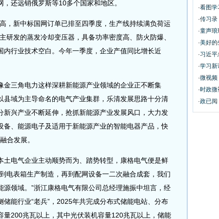
网，还远销俄罗斯等10多个国家和地区。
·看图学
·传习录
高，新中标国网订单已排至四季度，生产线持续满负荷运
·童声
自主研发的蒸发冷却变压器，具备功率密度高、防火防爆、
·美好
国内行业技术空白。今年一季度，企业产值同比增长近
·习近平
·学习新
·微视频
金三角电力这样深耕新能源产业领域的企业正不断集
·时政微
以县域为主导命名的电气产业集群，乐清发展思路十分清
·政已
分新兴产业不断延伸，抢抓新能源产业发展风口，大力发
设备、能源电子及适用于新能源产业的智能电器产品，快
度融合发展。
土电气企业主动顺势而为、踏势转型，康格电气便是鲜
，到电表箱生产制造，再到配网设备一二次融合成套，我们
能源领域。”浙江康格电气有限公司总经理施振中坦言，经
储能行业“老兵”，2025年共完成分布式储能电站、分布
量200兆瓦以上，其中光伏装机容量120兆瓦以上，储能