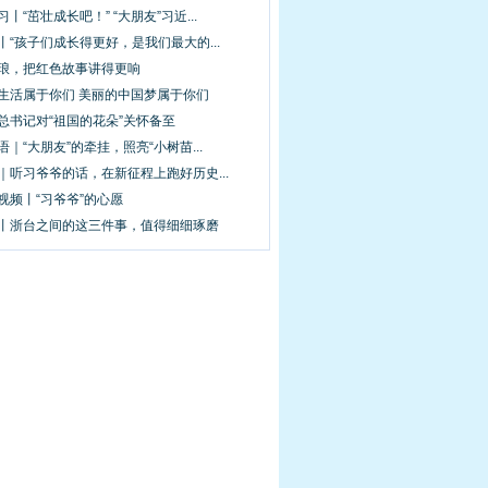
习丨“茁壮成长吧！” “大朋友”习近...
丨“孩子们成长得更好，是我们最大的...
琅琅，把红色故事讲得更响
的生活属于你们 美丽的中国梦属于你们
总书记对“祖国的花朵”关怀备至
语｜“大朋友”的牵挂，照亮“小树苗...
｜听习爷爷的话，在新征程上跑好历史...
视频丨“习爷爷”的心愿
阅丨浙台之间的这三件事，值得细细琢磨