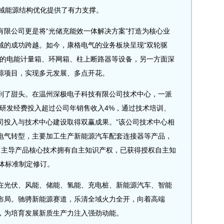
区域能源结构优化提供了有力支撑。
公司更是将“光储充能效一体解决方案”打造为核心业
域的成功跨越。如今，康格电气的业务板块呈现“双轮驱
需的电能计量箱、环网箱、柱上断路器等设备，另一方面深
源项目，实现多元发展、多点开花。
了甜头。在温州深极电子科技有限公司技术中心，一派
的研发经费投入超过公司年销售收入4%，通过技术培训、
司投入与技术中心建设取得双赢成果。”该公司技术中心相
电气转型，主要加工生产新能源汽车配套连接器等产品，
司主导产品核心技术拥有自主知识产权，已获得授权自主知
体标准制定修订。
光伏、风能、储能、氢能、充电桩、新能源汽车、智能
布局。驰骋新能源赛道，乐清全域火力全开，向着高端
，为培育发展新质生产力注入强劲动能。