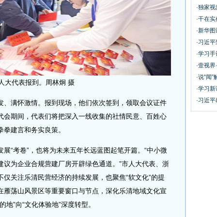
·独家
·干在实
·新华
·习近
·学习
·壹视界
·说“闻”
人大代表报到。周林炯 摄
·学习
·习近平
、满怀激情。报到现场，他们依次签到，领取会议证件
代会期间，代表们将把深入一线收集的社情民意、百姓心
拳拳建言和务实良策。
“考卷”，也将为未来五年长远蓝图起笔开篇。“中小微
建议为企业合规营建厂房开辟绿色通道。”市人大代表、浙
不仅关注乐清民营经济的持续发展，也聚焦“软文化”的提
在雁荡山风景区等重要窗口与节点，深化乐清地域文化宣
的地”向“文化体验地”深度转型。