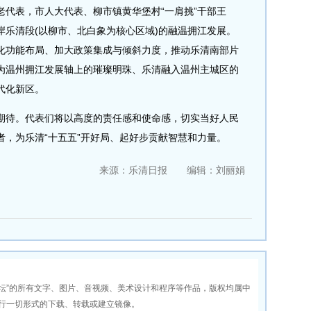
表，市人大代表、柳市镇黄华堡村“一肩挑”干部王
岸乐清段(以柳市、北白象为核心区域)的融温拥江发展。
化功能布局、加大政策集成与倾斜力度，推动乐清南部片
为温州拥江发展轴上的璀璨明珠、乐清融入温州主城区的
代化新区。
待。代表们将以高度的责任感和使命感，切实当好人民
者，为乐清“十五五”开好局、起好步贡献智慧和力量。
来源：乐清日报 编辑：刘丽娟
坛”的所有文字、图片、音视频、美术设计和程序等作品，版权均属中
行一切形式的下载、转载或建立镜像。