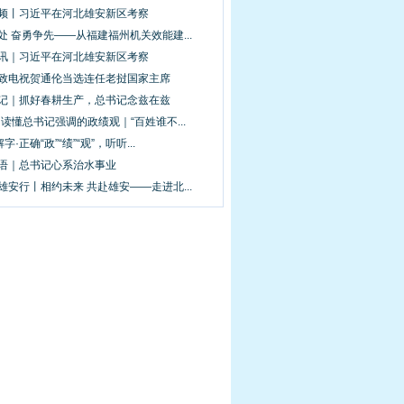
视频丨习近平在河北雄安新区考察
处 奋勇争先——从福建福州机关效能建...
图讯｜习近平在河北雄安新区考察
平致电祝贺通伦当选连任老挝国家主席
手记｜抓好春耕生产，总书记念兹在兹
·读懂总书记强调的政绩观｜“百姓谁不...
解字·正确“政”“绩”“观”，听听...
新语｜总书记心系治水事业
雄安行丨相约未来 共赴雄安——走进北...