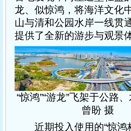
龙、似惊鸿，将海洋文化
山与清和公园水岸一线贯
提供了全新的游步与观景
“惊鸿”“游龙”飞架于公路
曾盼 摄
近期投入使用的“惊鸿桥