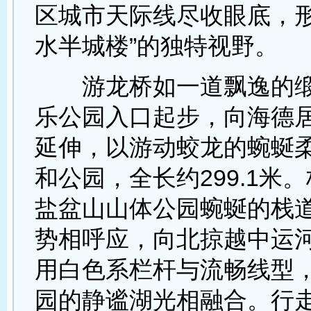
区城市天际线尽收眼底，形
水半城楼”的独特视野。
游龙桥如一道飘逸的缎
乐公园入口起步，向海德
延伸，以游动蛟龙的蜿蜒
和公园，全长约299.1米
盐盆山山体公园蜿蜒的栈
势相呼应，向北掠越中运
用白色系栏杆与流畅线型
园的静谧湖光相融合。行