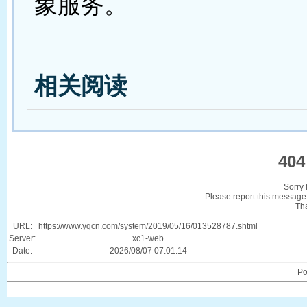
象服务。
相关阅读
404
Sorry 
Please report this message 
Th
URL:
https://www.yqcn.com/system/2019/05/16/013528787.shtml
Server:
xc1-web
Date:
2026/08/07 07:01:14
Po