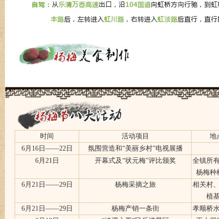
时间
活动项目
地
6月16日——22日
氛围营造和“美丽乡村”电视展播
6月21日
开幕式及“状元梅”评比颁奖
全镇所
杨梅种
6月21日——29日
杨梅采摘之旅
相关村
植
6月21日——29日
杨梅产销一条街
孝顺桥