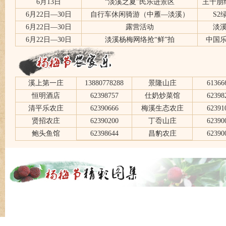
6月13日
“淡溪之夏”民乐进景区
王十朋
6月22日—30日
自行车休闲骑游（中雁—淡溪）
S2
6月22日—30日
露营活动
淡
6月22日—30日
淡溪杨梅网络抢“鲜”拍
中国
溪上第一庄
13880778288
景隆山庄
61366
恒明酒店
62398757
仕奶炒菜馆
62398
清平乐农庄
62390666
梅溪生态农庄
62391
贤招农庄
62390200
丁岙山庄
62390
鲍头鱼馆
62398644
昌豹农庄
62390