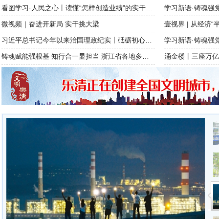
看图学习·人民之心丨读懂“怎样创造业绩”的实干路径
微视频｜奋进开新局 实干挑大梁
壹视界 | 从经济
习近平总书记今年以来治国理政纪实丨砥砺初心使命 把党建设得更加坚强有力
学习新语·铸魂强
铸魂赋能强根基 知行合一显担当 浙江省各地多措并举推动习近平党建思想学用贯通
涌金楼丨三座万
修枝固树防倒伏