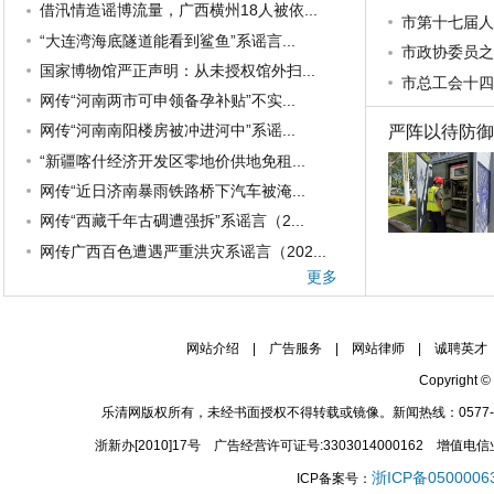
借汛情造谣博流量，广西横州18人被依...
市第十七届人
“大连湾海底隧道能看到鲨鱼”系谣言...
市政协委员之
国家博物馆严正声明：从未授权馆外扫...
市总工会十四
网传“河南两市可申领备孕补贴”不实...
网传“河南南阳楼房被冲进河中”系谣...
严阵以待防御台
“新疆喀什经济开发区零地价供地免租...
网传“近日济南暴雨铁路桥下汽车被淹...
网传“西藏千年古碉遭强拆”系谣言（2...
网传广西百色遭遇严重洪灾系谣言（202...
更多
网站介绍 | 广告服务 | 网站律师 | 诚聘英才
Copyright 
乐清网版权所有，未经书面授权不得转载或镜像。新闻热线：0577-61116
浙新办[2010]17号 广告经营许可证号:3303014000162 增值电信
浙ICP备0500006
ICP备案号：