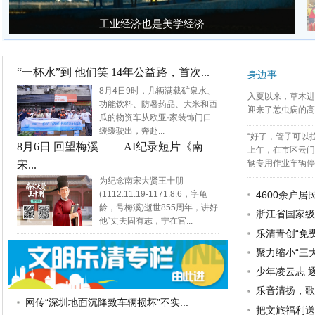
工业经济也是美学经济
工业经济也是美学经济
“一杯水”到 他们笑 14年公益路，首次...
身边事
8月4日9时，几辆满载矿泉水、
入夏以来，草木进
功能饮料、防暑药品、大米和西
迎来了恙虫病的高
瓜的物资车从欧亚·家装饰门口
缓缓驶出，奔赴...
“好了，管子可以拉
8月6日 回望梅溪 ——AI纪录短片《南
上午，在市区云门
辆专用作业车辆停在
宋...
为纪念南宋大贤王十朋
(1112.11.19-1171.8.6，字龟
4600余户居民
龄，号梅溪)逝世855周年，讲好
浙江省国家级
“清凉”送给户外劳动者
他“丈夫固有志，宁在官...
乐清青创“免
聚力缩小“三大
少年凌云志 逐
乐音清扬，歌王
网传“深圳地面沉降致车辆损坏”不实...
把文旅福利送