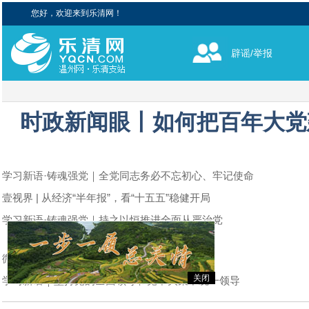
您好，欢迎来到乐清网！
辟谣/举报
时政新闻眼丨如何把百年大党
学习新语·铸魂强党｜全党同志务必不忘初心、牢记使命
壹视界 | 从经济“半年报”，看“十五五”稳健开局
学习新语·铸魂强党｜持之以恒推进全面从严治党
微视频｜筑牢“实”的根基 激发“新”的动力
关闭
学习新语｜坚持党的全面领导和党中央集中统一领导
船归港 人上岸