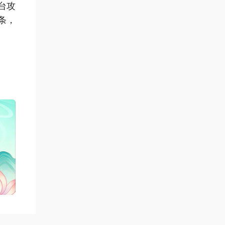
台攻
条，