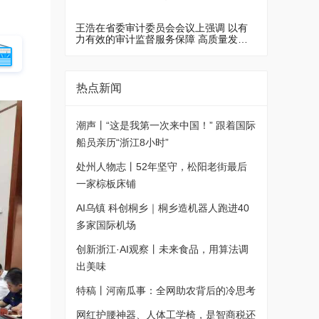
大会上的重要讲话精神和习近平党建思想
省委书记王浩主持
王浩在省委审计委员会会议上强调 以有
力有效的审计监督服务保障 高质量发展
建设共同富裕示范区
热点新闻
潮声丨“这是我第一次来中国！” 跟着国际
船员亲历“浙江8小时”
处州人物志丨52年坚守，松阳老街最后
一家棕板床铺
AI乌镇 科创桐乡｜桐乡造机器人跑进40
多家国际机场
创新浙江·AI观察丨未来食品，用算法调
出美味
特稿丨河南瓜事：全网助农背后的冷思考
网红护腰神器、人体工学椅，是智商税还