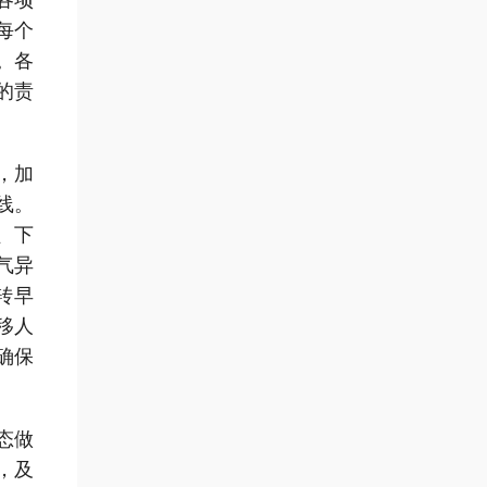
各项
每个
。各
的责
，加
线。
、下
气异
转早
移人
确保
态做
，及