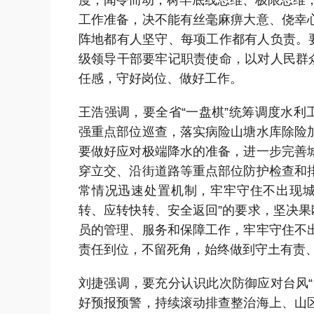
度，闻令而动，树牢底线思维、极限思维，
工作准备，决不能有丝毫麻痹大意、侥幸
阵地都有人坚守、每项工作都有人负责。
级领导干部要牢记职责使命，以对人民群
任感，守好岗位、做好工作。
王浩强调，要全省“一盘棋”统筹调度水利
强重点部位巡查，落实病险山塘水库除险
要做好应对极端降水的准备，进一步完善
穿立交、沿街道路等重点部位防护检查和
常情况迅速处置机制，牢牢守住不出现城
转、应转快转、安全返回”的要求，坚决果
员的管理、服务和保障工作，牢牢守住不
责任到位，不留死角，始终做到守土有责
刘捷强调，要充分认识此次防御应对台风
好预报预警，持续滚动排查整治海上、山