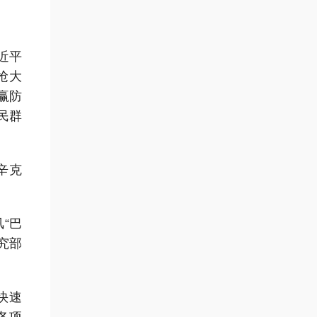
近平
抢大
赢防
民群
辛克
“巴
究部
快速