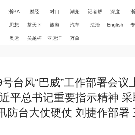
浙BA
财经
对口
潮宠
记者帮
深度
思想
茶天下
旅游
汽车
法治
English
奥运
吴越杯
亚运汇
万象
号台风“巴威”工作部署会议
习近平总书记重要指示精神 采
汛防台大仗硬仗 刘捷作部署 