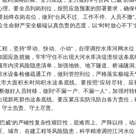
做到顶格防御、全力应战，全力做好9号台风“巴威”防御
心理。要全员到岗到位，按照应急预案的部署要求，确保
要始终在岗在位，做到“台风不过、工作不停、人员不撤”
众生命财产安全极端认真负责的态度，以“时时放心不下”
工程，坚持“早动、快动、小动”，合理调控水库河网水位
加固应急措施，牢牢守住不出现大河水库决堤溃坝这条底
城市内涝风险隐患清单，加强地铁、地下隧道、桥涵隧洞
排水设备检修疏通工作，做到管控到位，严格落实极端天
市大面积长时间积水这条底线。要按照“应转尽转、应
断做好人员转移，做到“不漏一户、不漏一人”，加强对转
出现群死群伤这条底线。要压紧压实防汛防台各方责任，
、守土负责、守土尽责。
“巴威”的严峻性复杂性艰巨性，迎难而上、严阵以待，动
区、城市、在建工程等风险隐患，科学精准调控江河水位