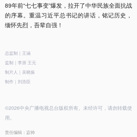
89年前“七七事变”爆发，拉开了中华民族全面抗战
的序幕。重温习近平总书记的讲话，铭记历史，
缅怀先烈，吾辈自强！
总监制｜王涵
监制｜李浙 王元
制片人｜吴晓振
制作｜刘浩臣
©2026中央广播电视总台版权所有。未经许可，请勿转载使
用。
责任编辑：
宓帅