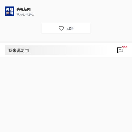
央视新闻
我用心你放心
409
536
评论
536
我来说两句
央视网友um8dbs
44
铭记历史 吾辈自强 珍爱和平 创新未来！
7月7日 05:43
回复
央视网友um8dbs
31
伟大的党和祖国万岁！伟大英雄的人民万岁！
7月7日 05:42
回复
央视新闻小网友丽霞❤️
24