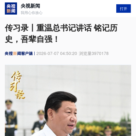
央视新闻
打开
我用心你放心
传习录丨重温总书记讲话 铭记历
史，吾辈自强！
2026-07-07 04:50:20
浏览量
3970178