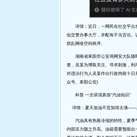
详情：近日，一网民在社交平台发
似交警办事大厅，并配有不当言论。
扰乱网络空间秩序。
湖南省耒阳市公安局网安大队随即
查，吴某为博取关注、寻求刺激，利
对违法行为人吴某作出行政拘留十日并
众号、耒阳公安)
科普 一次讲清真假“汽油知识”
详情：夏天加油不宜加得太满——
汽油具有热胀冷缩的特性，夏季气
内部压力随之升高。油箱需要预留出