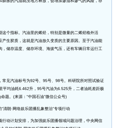
和膨胀的汽油就没地方释放，会增加渗油和渗气的风险，存
这个指标。汽油里的烯烃，特别是微量的二烯烃格外活
应产生胶质，这就是汽油放久变质的主要原因。至于汽油能
构，储存温度、储存环境、海拔气压，还有车辆日常运行工
见汽油标号为92号、95号、98号。科研院所对照试验证
平均油耗6.462升，95号汽油为6.525升，二者油耗差距极
命题。(来源：“中国石油”微信公众号)
“清朗·网络娱乐团播乱象整治”专项行动
专项行动计划安排，为加强娱乐团播领域问题治理，中央网信