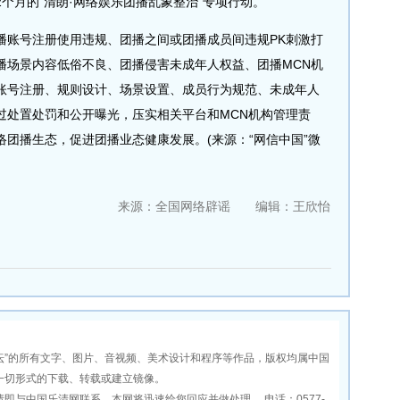
个月的“清朗·网络娱乐团播乱象整治”专项行动。
账号注册使用违规、团播之间或团播成员间违规PK刺激打
播场景内容低俗不良、团播侵害未成年人权益、团播MCN机
账号注册、规则设计、场景设置、成员行为规范、未成年人
过处置处罚和公开曝光，压实相关平台和MCN机构管理责
团播生态，促进团播业态健康发展。(来源：“网信中国”微
来源：全国网络辟谣 编辑：王欣怡
坛”的所有文字、图片、音视频、美术设计和程序等作品，版权均属中国
一切形式的下载、转载或建立镜像。
中国乐清网联系，本网将迅速给您回应并做处理。 电话：0577-