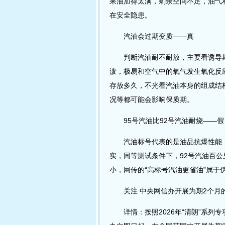
果油加得太满，剩余空间不足，油气
在安全隐患。
汽油会过期变质——真
判断汽油耐不耐放，主要看诱导期
泼，极易和空气中的氧气发生氧化反
存放多久，不光看汽油本身的组成结
况等都可能会影响保质期。
95号汽油比92号汽油耐烧——假
汽油标号代表的是油品抗爆性能，常
实，同等测试条件下，92号汽油百公里
小，网传的“高标号汽油更省油”属于伪
关注 中央网信办开展为期2个月的
详情：按照2026年“清朗”系列