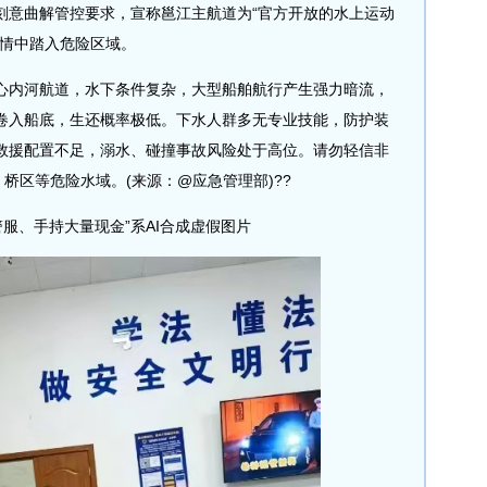
意曲解管控要求，宣称邕江主航道为“官方开放的水上运动
知情中踏入危险区域。
内河航道，水下条件复杂，大型船舶航行产生强力暗流，
卷入船底，生还概率极低。下水人群多无专业技能，防护装
救援配置不足，溺水、碰撞事故风险处于高位。请勿轻信非
桥区等危险水域。(来源：@应急管理部)??
服、手持大量现金”系AI合成虚假图片