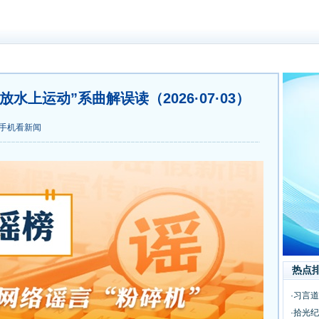
水上运动”系曲解误读（2026·07·03）
手机看新闻
热点
·习言道
·拾光纪