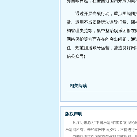
办自即日起，在全国范围内开展为期2
通过开展专项行动，重点围绕团播
赏、运用不当团播玩法诱导打赏、团
构管理失范等，集中整治娱乐团播在
网络保护等方面存在的突出问题，通
任，规范团播账号运营，营造良好网络
信公众号)
相关阅读
版权声明
凡注明来源为“中国乐清网”或者“闲淡论
乐清网所有。未经本网书面授权，不得进行
您若对该稿件内容有任何疑问或质疑，请即与