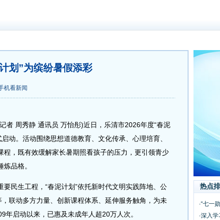
泥计划”为缤纷暑假添彩
手机看新闻
 周秀静 通讯员 万怡彤)近日，乐清市2026年度“春泥
正式启动。活动围绕思想道德教育、文化传承、心理培育、
课程，既有效缓解家长暑期照看孩子的压力，更引领青少
锤炼品格。
热点
民生工程，“春泥计划”依托新时代文明实践阵地、公
点等，联动多方力量、创新课程体系、延伸服务触角，为未
·“七一
09年启动以来，已惠及未成年人超20万人次。
·深入