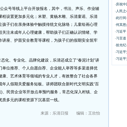
·庆祝
”公众号等线上平台开放报名，其中，书法、声乐、作业辅
·人民之
课程设置更加多元化；米塑、黄杨木雕、乐清童谣、乐清
·此行
让孩子们在亲身体验中触摸传统文化脉络；儿童绘画心理
·何其悠
·习近平
程关注未成年人心理健康，帮助孩子们正确认识情绪、学
·习言道
诈讲座、护苗安全教育等课程，为孩子们的假期安全筑牢
·拾光纪
·习近
·习近
态化、专业化、品牌化建设，乐清还成立了“春泥计划”讲
门单位推荐、个人自愿自荐、企业能人举荐等多渠道择优
健康、艺术体育等领域的专业人才，有效整合了社会各界
成年人假期关爱服务短板。讲师团联合新时代文明实践“百
道)、民营企业等开放点单预约服务，常态化深入村镇、企
优质多元的课程资源下沉基层一线。
来源：乐清日报 编辑：王欣怡