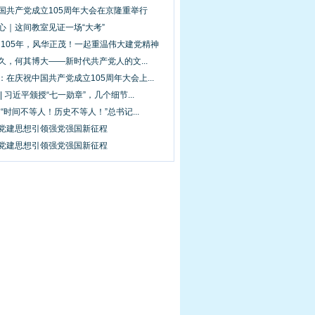
中国共产党成立105周年大会在京隆重举行
心｜这间教室见证一场“大考”
间·105年，风华正茂！一起重温伟大建党精神
久，何其博大——新时代共产党人的文...
：在庆祝中国共产党成立105周年大会上...
 | 习近平颁授“七一勋章”，几个细节...
·“时间不等人！历史不等人！”总书记...
平党建思想引领强党强国新征程
平党建思想引领强党强国新征程