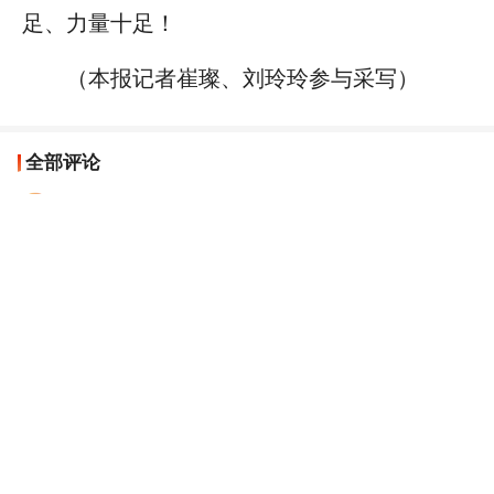
足、力量十足！
（本报记者崔璨、刘玲玲参与采写）
全部评论
中国新时代实现伟大复兴共筑中国梦
全面建设社会主义现代化国家、全面推进中华民族伟
大复兴，关键在党。
上海网友
06-29
回复
人民日报网友06NExo
一步一步坚定走，我们信心十足、底气十足、力量十
足！
广西网友
06-29
回复
人民日报网友8e0fad