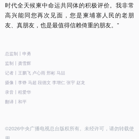
时代全天候柬中命运共同体的积极评价。我非常
高兴能同您再次见面，您是柬埔寨人民的老朋
友、真朋友，也是最值得信赖倚重的朋友。”
总监制丨申勇
监制丨龚雪辉
记者丨王鹏飞 卢心雨 邢彬 马喆
摄像丨李铮 马超 段德文 李增仁 张宇 赵龙
录音丨程爱华
翻译丨和平
©2026中央广播电视总台版权所有。未经许可，请勿转载使
用。