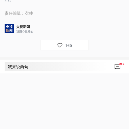
责任编辑：
宓帅
央视新闻
我用心你放心
165
268
评论
268
我来说两句
央视网友um8dbs
18
中柬共守和平 共谋发展 共创繁荣 扎实推进中柬
命运共同体建设 为推动构建人类命运共同体树
立典范！
6月26日 06:29
回复
陆露
8