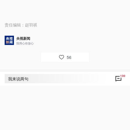
责任编辑：
赵羽祺
央视新闻
我用心你放心
56
130
评论
130
我来说两句
央视网友um8dbs
10
好！致敬！点赞！中老友谊地久天长！
6月2日 11:41
回复
央视新闻小网友丽霞❤️
4