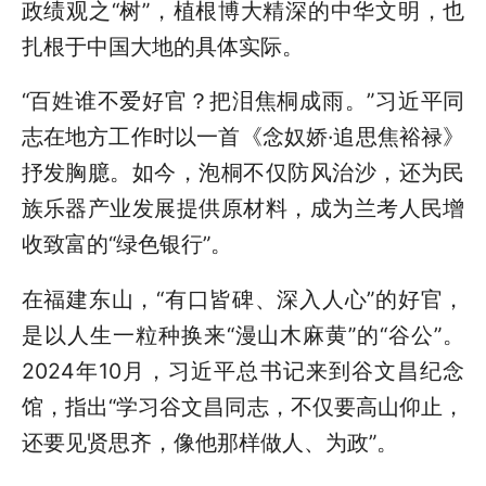
政绩观之“树”，植根博大精深的中华文明，也
扎根于中国大地的具体实际。
“百姓谁不爱好官？把泪焦桐成雨。”习近平同
志
在
地方工作时以一首《念奴娇·追思焦裕禄》
抒发胸臆。如今，泡桐不仅防风治沙，还为民
族乐器产业发展提供原材料，成为兰考人民增
收致富的“绿色银行”。
在福建东山，“有口皆碑、深入人心”的好官，
是以人生一粒种换来“漫山木麻黄”的“谷公”。
2024年10月，习近平总书记来到谷文昌纪念
馆，指出“学习谷文昌同志，不仅要高山仰止，
还要见贤思齐，像他那样做人、为政”。