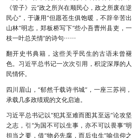
《管子》云“政之所兴在顺民心，政之所废在逆
民心”，于谦用“但愿苍生俱饱暖，不辞辛苦出
山林”明志，郑板桥写下“些小吾曹州县吏，一
枝一叶总关情”的诗句……
翻开史书典籍，这些关乎民生的古语未曾褪
色。习近平总书记一次次引用，积淀深厚的人
民情怀。
四川眉山，“郁然千载诗书城”，一座三苏祠，
承载几多政绩观的文化启迪。
习近平总书记以“犯其至难而图其至远”论攻坚
之志，引“为国不可以生事，亦不可以畏事”明
担当之要，借“物必先腐，而后虫生”喻信仰之