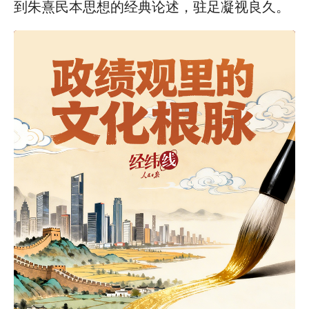
到朱熹民本思想的经典论述，驻足凝视良久。