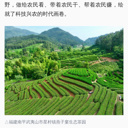
野，做给农民看、带着农民干、帮着农民赚，绘
就了科技兴农的时代画卷。
△福建南平武夷山市星村镇燕子窠生态茶园