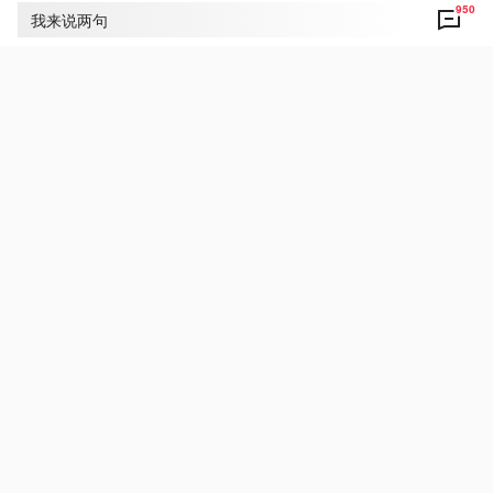
950
评论
950
我来说两句
央视网友um8dbs
26
致敬！创新之道 唯在得人！功以才成 业由才
广！总书记高度重视科技事业发展 关心科技人
才成长 科技队伍建设 他常常引用古语 寄语大家
在推进中国式现代化的宽广舞台上绽放光采！祝
福伟大祖国！
5月29日 07:06
回复
央视新闻网友向公华
23
好！致敬！点赞！为人民敬爱的总书记点赞！我
国自主创新事业是大有可为的！我国广大科技工
作者是大有作为的！👍👍
5月29日 10:11
回复
央视网友um8dbs
21
今天是第十个全国科技工作者日！“我国自主创