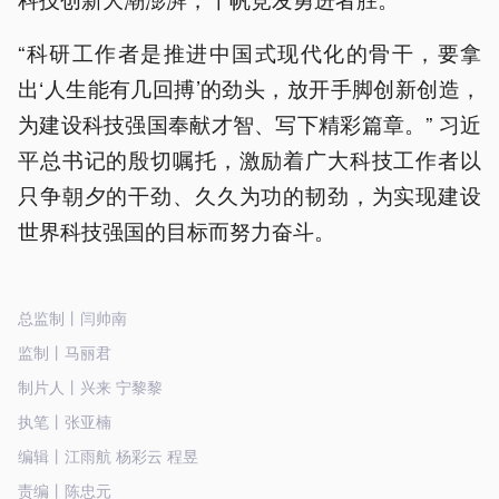
“科研工作者是推进中国式现代化的骨干，要拿
出‘人生能有几回搏’的劲头，放开手脚创新创造，
为建设科技强国奉献才智、写下精彩篇章。” 习近
平总书记的殷切嘱托，激励着广大科技工作者以
只争朝夕的干劲、久久为功的韧劲，为实现建设
世界科技强国的目标而努力奋斗。
总监制丨闫帅南
监制丨马丽君
制片人丨兴来 宁黎黎
执笔丨张亚楠
编辑丨江雨航 杨彩云 程昱
责编丨陈忠元