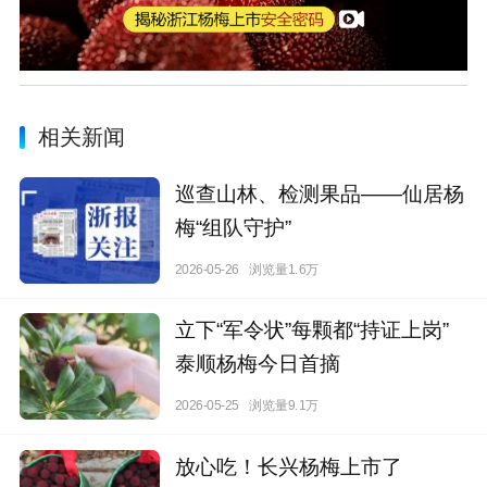
相关新闻
巡查山林、检测果品——仙居杨
梅“组队守护”
2026-05-26
浏览量1.6万
立下“军令状”每颗都“持证上岗”
泰顺杨梅今日首摘
2026-05-25
浏览量9.1万
放心吃！长兴杨梅上市了