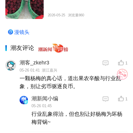
2026-05-25
浏览量860
漫镜头
潮友评论
潮客_zkehr3
1
05-26 01:41
浙江嘉兴
一颗杨梅的真心话，道出果农辛酸与行业乱
象，别让劣币驱逐良币。
潮新闻小编
1
05-26 01:45
行业乱象得治，但也别让好杨梅为坏杨
梅背锅~