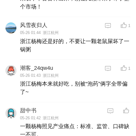
个市场！
风雪夜归人
1
05-26 01:44
浙江杭州
浙江杨梅还是好的，不要让一颗老鼠屎坏了一
锅粥
潮客_24qw4u
1
05-26 01:43
浙江杭州
浙江杨梅本来就好吃，别被“泡药”俩字全带偏
了~
甜中书
05-26 01:42
浙江杭州
一颗杨梅照见产业痛点：标准、监管、口碑缺
一不可。