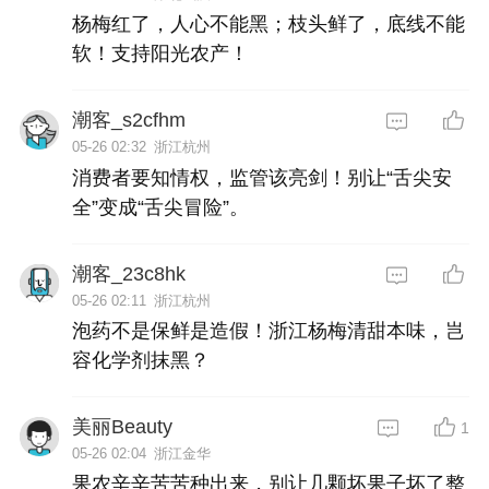
杨梅红了，人心不能黑；枝头鲜了，底线不能
软！支持阳光农产！
潮客_s2cfhm
05-26 02:32
浙江杭州
消费者要知情权，监管该亮剑！别让“舌尖安
全”变成“舌尖冒险”。
潮客_23c8hk
05-26 02:11
浙江杭州
泡药不是保鲜是造假！浙江杨梅清甜本味，岂
容化学剂抹黑？
美丽Beauty
1
05-26 02:04
浙江金华
果农辛辛苦苦种出来，别让几颗坏果子坏了整