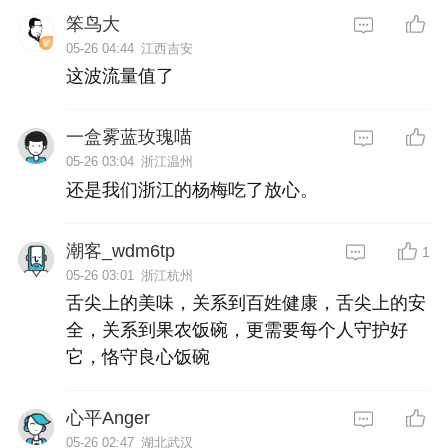
笨鸟大
05-26 04:44
江西吉安
这波流量值了
一盒雾蓝玫瑰喵
05-26 03:04
浙江温州
还是我们浙江的杨梅吃了放心。
潮客_wdm6tp
1
05-26 03:01
浙江杭州
舌尖上的美味，关系到百姓健康，舌尖上的安
全，关系到果农饭碗，更需要每个人守护好
它，恪守良心饭碗
心平Anger
05-26 02:47
湖北武汉