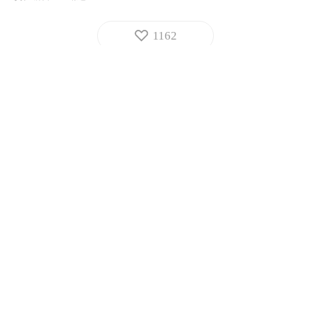
1162
全部评论
人民日报网友X3qk4p
愿中塞友谊长存。
贵州网友
05-31
回复
温暖阳光
为中塞友谊作出贡献，“友谊勋章”当之无愧。
河南网友
05-26
回复
哆啦A梦伴我同行
友谊勋章，至高无上！
安徽网友
05-26
回复