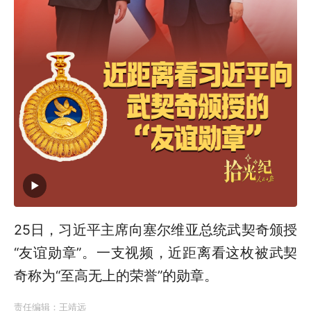
25日，习近平主席向塞尔维亚总统武契奇颁授
“友谊勋章”。一支视频，近距离看这枚被武契
奇称为“至高无上的荣誉”的勋章。
责任编辑：
王靖远