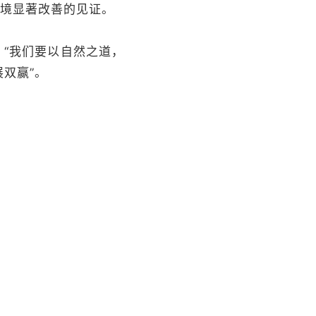
环境显著改善的见证。
，“我们要以自然之道，
双赢”。
色发展。人与自然和谐