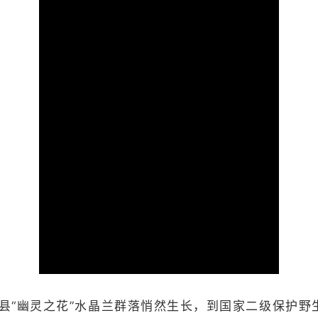
县“幽灵之花”水晶兰群落悄然生长，到国家二级保护野