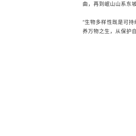
曲，再到岷山山系东
“生物多样性既是可持
养万物之生，从保护
党的十八大以来，在
共生的美好图景正在
总监制丨骆红秉 魏驱
监 制丨王敬东
主 编丨李璇
编 辑丨孙晓媛
视 频丨李雪菲
视 觉丨郝凤林
校 对丨李珊珊 蔡纯琳