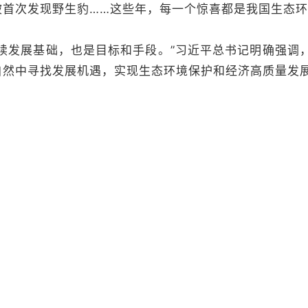
坡首次发现野生豹……这些年，每一个惊喜都是我国生态
续发展基础，也是目标和手段。”习近平总书记明确强调
自然中寻找发展机遇，实现生态环境保护和经济高质量发展
习近平生态文明思想引领下，我国始终坚持生态优先、绿
变为现实。
虎
 宋春燕 梁雅琴 毛长志 闫田田