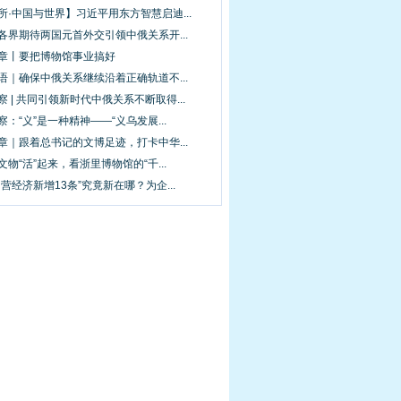
所·中国与世界】习近平用东方智慧启迪...
各界期待两国元首外交引领中俄关系开...
华章丨要把博物馆事业搞好
语｜确保中俄关系继续沿着正确轨道不...
察 | 共同引领新时代中俄关系不断取得...
察：“义”是一种精神——“义乌发展...
章｜跟着总书记的文博足迹，打卡中华...
文物“活”起来，看浙里博物馆的“千...
民营经济新增13条”究竟新在哪？为企...