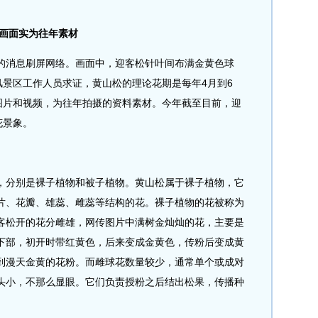
，画面实为往年素材
消息刷屏网络。画面中，迎客松针叶间布满金黄色球
风景区工作人员求证，黄山松的理论花期是每年4月到6
”图片和视频，为往年拍摄的资料素材。今年截至目前，迎
花景象。
分别是裸子植物和被子植物。黄山松属于裸子植物，它
片、花瓣、雄蕊、雌蕊等结构的花。裸子植物的花被称为
客松开的花分雌雄，网传图片中满树金灿灿的花，主要是
下部，初开时带红黄色，后来变成金黄色，传粉后变成黄
到漫天金黄的花粉。而雌球花数量较少，通常单个或成对
头小，不那么显眼。它们负责授粉之后结出松果，传播种