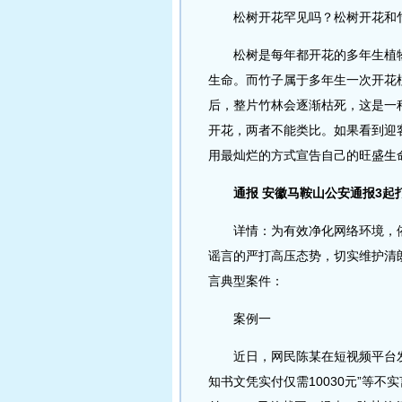
松树开花罕见吗？松树开花和竹
松树是每年都开花的多年生植物
生命。而竹子属于多年生一次开花
后，整片竹林会逐渐枯死，这是一
开花，两者不能类比。如果看到迎
用最灿烂的方式宣告自己的旺盛生命
通报 安徽马鞍山公安通报3起
详情：为有效净化网络环境，依
谣言的严打高压态势，切实维护清
言典型案件：
案例一
近日，网民陈某在短视频平台发
知书文凭实付仅需10030元”等