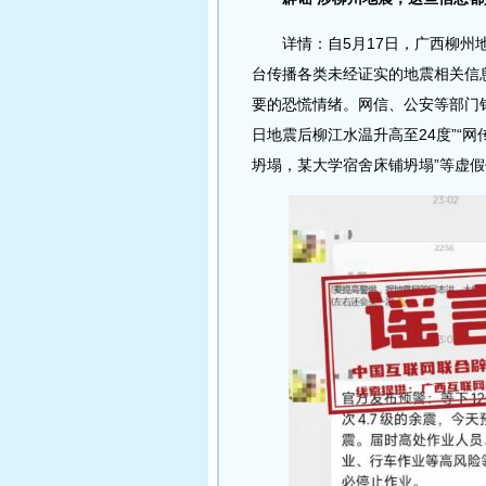
详情：自5月17日，广西柳州地
台传播各类未经证实的地震相关信
要的恐慌情绪。网信、公安等部门针对“
日地震后柳江水温升高至24度”“
坍塌，某大学宿舍床铺坍塌”等虚