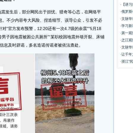
·【讲习
震发生后，部分网民出于担忧、猎奇等心态，在网络平
·俄罗斯
·文脉
息。不少内容夸大风险、捏造细节、误导公众，引发不必
·学习新
官方发布预警，12:20还有一次4.7级的余震”“5月18
·第一观
网传男子因地震被困公共厕所”“某职校因地震外墙开裂、床铺
·之江观
假信息及时辟谣，多名造谣传谣者被依法查处。
·文脉华
·让千年
·浙江“