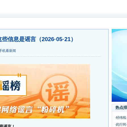
信息是谣言（2026·05·21）
手机看新闻
热点
·经纬线
·此行
是谣言！