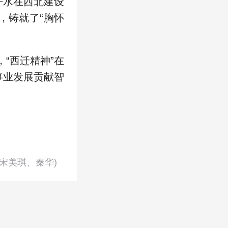
汗水在西北建设
，铸就了“胸怀
，“西迁精神”在
事业发展贡献智
：宋美琪、秦华)