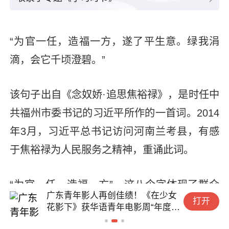
“为官一任，造福一方，遂了平生意。绿我涓
滴，会它千顷澄碧。”
该句子出自《念奴娇·追思焦裕禄》，是时任中
共福州市委书记的习近平所作的一首词。2014
年3月，习近平总书记访问河南兰考县，有感
于焦裕禄为人民服务之精神，重诵此词。
“为官一任，造福一方”，这八个字体现了群众
广东青年影人再创佳绩！《在少女
打开
对干部的朴素期待，更蕴含着造福于民的正确
花影下》获华语青年电影周“年度新
人”
政绩观。习近平总书记将这句话根植于心，曾