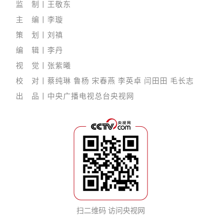
监 制丨王敬东
主 编丨李璇
策 划丨刘禛
编 辑丨李丹
视 觉丨张紫曦
校 对丨蔡纯琳 鲁杨 宋春燕 李英卓 闫田田 毛长志
出 品丨中央广播电视总台央视网
扫二维码 访问央视网