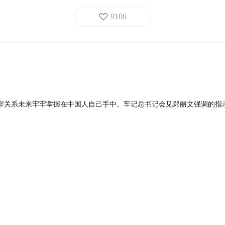
9106
岸关系未来牢牢掌握在中国人自己手中。牢记总书记会见郑丽文强调的指
在中国人自己手中。实现统一，造福华夏。