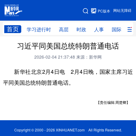
手机版
网站无障碍
PC版本
网站地图
首页
学习进行时
高层
时政
人事
国际
财
习近平同美国总统特朗普通电话
学习进行时
高层
时政
人事
2026-02-04 21:37:48
来源：新华网
国际
财经
网评
港澳
新华社北京2月4日电 2月4日晚，国家主席习近
台湾
思客智库
全球连线
教育
平同美国总统特朗普通电话。
科技
科创
量子
体育
文化
书画
健康
军事
【责任编辑:周楚卿】
访谈
视频
图片
政务
法律
中央文件
金融
汽车
Copyright © 2000 - 2026 XINHUANET.com All Rights Reserved.
食品
人居
信息化
数字经济