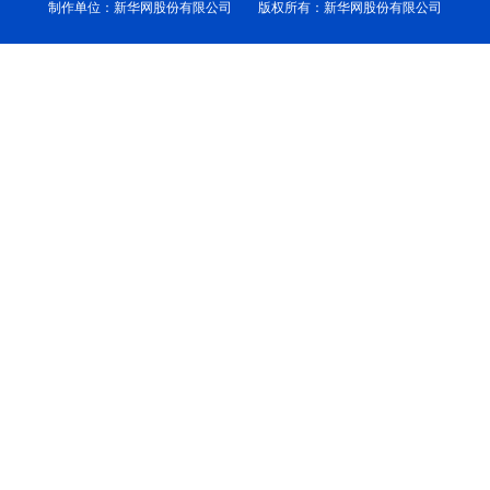
制作单位：新华网股份有限公司 版权所有：新华网股份有限公司
学术中国
乡村振兴
银龄
溯源中国
城市
旅游
能源
会展
彩票
娱乐
时尚
悦读
公益
一带一路
亚太网
上市公司
文化产业
地方频道
北京
天津
河北
山西
辽宁
吉林
上海
江苏
浙江
安徽
福建
江西