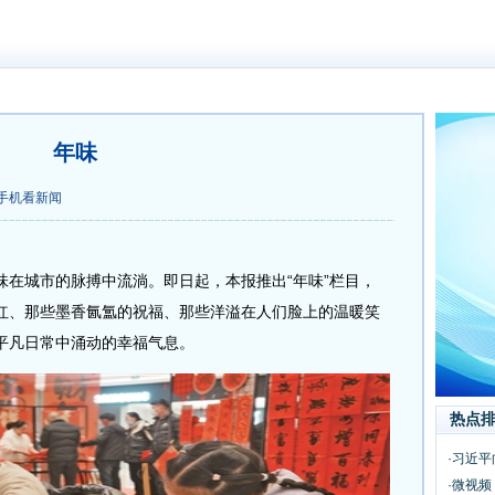
年味
手机看新闻
城市的脉搏中流淌。即日起，本报推出“年味”栏目，
红、那些墨香氤氲的祝福、那些洋溢在人们脸上的温暖笑
平凡日常中涌动的幸福气息。
热点
·习近平
·微视