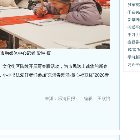
·独家
·干在实
·新华
·习近
·学习
·壹视界
·说“闻”
市融媒体中心记者 梁琳 摄
·学习
·习近平
文化街区陆续开展写春联活动，为市民送上诚挚的新春
小小书法爱好者们参加“乐清春潮涌·童心福联红”2026青
来源：乐清日报 编辑：王欣怡