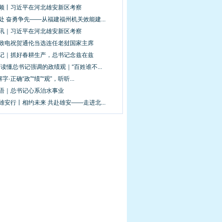
视频丨习近平在河北雄安新区考察
处 奋勇争先——从福建福州机关效能建...
图讯｜习近平在河北雄安新区考察
平致电祝贺通伦当选连任老挝国家主席
手记｜抓好春耕生产，总书记念兹在兹
·读懂总书记强调的政绩观｜“百姓谁不...
解字·正确“政”“绩”“观”，听听...
新语｜总书记心系治水事业
雄安行丨相约未来 共赴雄安——走进北...