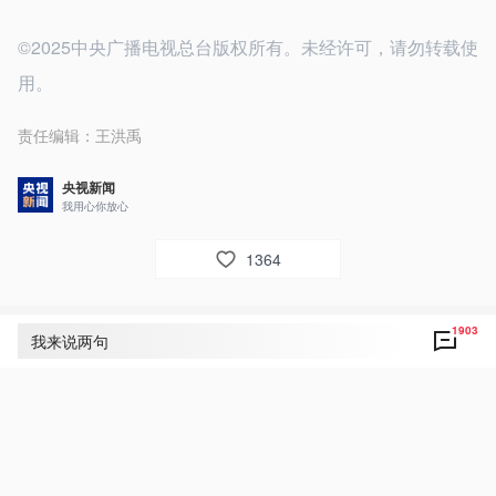
©2025中央广播电视总台版权所有。未经许可，请勿转载使
用。
责任编辑：
王洪禹
央视新闻
我用心你放心
1364
1903
评论
1903
我来说两句
央视网友um8dbs
39
好！致敬！点赞！为人民敬爱的习主席点赞！祝
福伟大祖国国泰民安！祝福人民幸福美好生活！
伟大祖国万岁！新年元旦快乐！