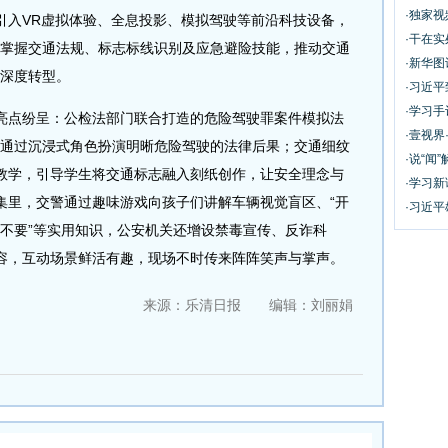
·独家
引入VR虚拟体验、全息投影、模拟驾驶等前沿科技设备，
·干在实
轻松掌握交通法规、标志标线识别及应急避险技能，推动交通
·新华
”深度转型。
·习近
·学习
点纷呈：公检法部门联合打造的危险驾驶罪案件模拟法
·壹视界
”，通过沉浸式角色扮演明晰危险驾驶的法律后果；交通细纹
·说“闻”
教学，引导学生将交通标志融入刻纸创作，让安全理念与
·学习
集里，交警通过趣味游戏向孩子们讲解车辆视觉盲区、“开
·习近平
要五不要”等实用知识，公安机关还增设禁毒宣传、反诈科
容，互动场景鲜活有趣，现场不时传来阵阵笑声与掌声。
来源：乐清日报 编辑：刘丽娟