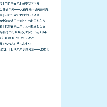
视频丨习近平在河北雄安新区考察
处 奋勇争先——从福建福州机关效能建...
图讯｜习近平在河北雄安新区考察
平致电祝贺通伦当选连任老挝国家主席
手记｜抓好春耕生产，总书记念兹在兹
·读懂总书记强调的政绩观｜“百姓谁不...
解字·正确“政”“绩”“观”，听听...
新语｜总书记心系治水事业
雄安行丨相约未来 共赴雄安——走进北...