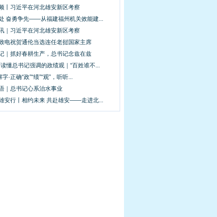
视频丨习近平在河北雄安新区考察
处 奋勇争先——从福建福州机关效能建...
图讯｜习近平在河北雄安新区考察
平致电祝贺通伦当选连任老挝国家主席
手记｜抓好春耕生产，总书记念兹在兹
·读懂总书记强调的政绩观｜“百姓谁不...
解字·正确“政”“绩”“观”，听听...
新语｜总书记心系治水事业
雄安行丨相约未来 共赴雄安——走进北...