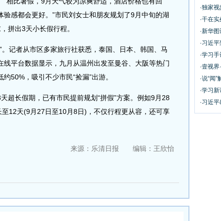
相比暑假，9月天气较为凉爽舒适，酒店价格也有回
·独家
体验感都会更好。”市民刘女士和朋友规划了9月中旬的湖
·干在实
末，拼出3天小长假行程。
·新华
·习近
。记者从市区多家旅行社获悉，泰国、日本、韩国、马
·学习
在线平台数据显示，九月从温州出发至曼谷、大阪等热门
·壹视界
约50%，吸引不少市民“捡漏”出游。
·说“闻”
·学习
超长假期，已有市民提前规划“拼假”方案。例如9月28
·习近平
至12天(9月27日至10月8日)，不仅行程更从容，还可享
来源：乐清日报 编辑：王欣怡