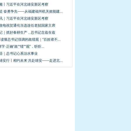
视频丨习近平在河北雄安新区考察
处 奋勇争先——从福建福州机关效能建...
图讯｜习近平在河北雄安新区考察
平致电祝贺通伦当选连任老挝国家主席
手记｜抓好春耕生产，总书记念兹在兹
·读懂总书记强调的政绩观｜“百姓谁不...
解字·正确“政”“绩”“观”，听听...
新语｜总书记心系治水事业
雄安行丨相约未来 共赴雄安——走进北...