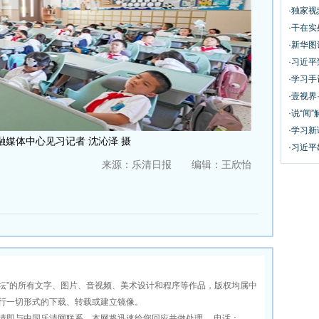
·独家
·干在实
·新华
·习近
·学习
·壹视界
·说“闻”
·学习
融媒体中心见习记者 沈沁泽 摄
·习近平
来源：乐清日报 编辑：王欣怡
坛”的所有文字、图片、音视频、美术设计和程序等作品，版权均属中
行一切形式的下载、转载或建立镜像。
即与中国乐清网联系，本网将迅速给您回应并做处理。 电话：