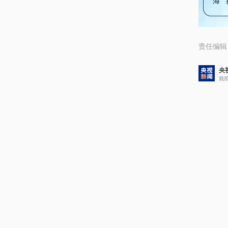
责任编辑
央
我
评论
1
央
2
央