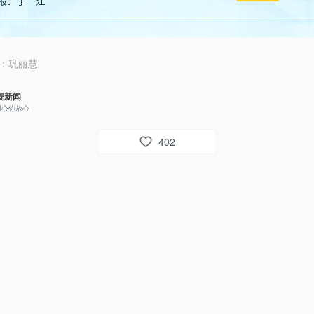
：
巩丽慧
视新闻
用心你放心
402
524
视网友um8dbs
总书记好！向总书记致敬！伟大祖国万岁！
025年8月24日 22:41
回复
视网友tsv4xd公华