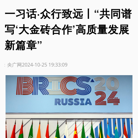
一习话·众行致远丨“共同谱
写‘大金砖合作’高质量发展
新篇章”
源：央广网
2024-10-25 19:33:09