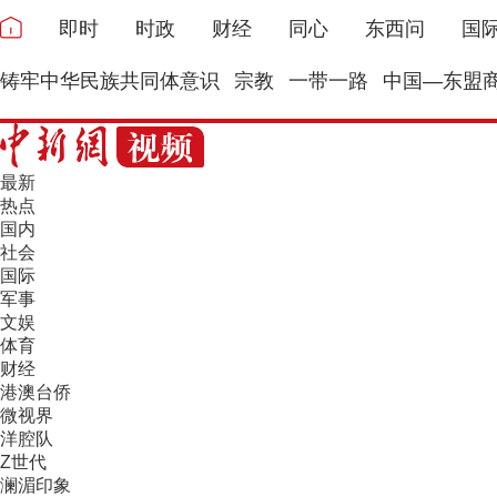
即时
时政
财经
同心
东西问
国
铸牢中华民族共同体意识
宗教
一带一路
中国—东盟
最新
热点
国内
社会
国际
军事
文娱
体育
财经
港澳台侨
微视界
洋腔队
Z世代
澜湄印象