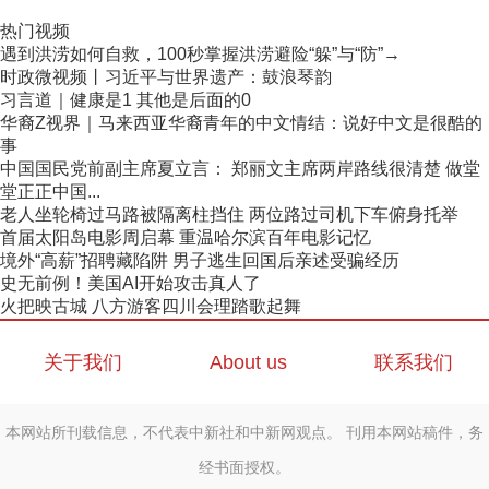
热门视频
遇到洪涝如何自救，100秒掌握洪涝避险“躲”与“防”→
时政微视频丨习近平与世界遗产：鼓浪琴韵
习言道｜健康是1 其他是后面的0
华裔Z视界｜马来西亚华裔青年的中文情结：说好中文是很酷的
事
中国国民党前副主席夏立言： 郑丽文主席两岸路线很清楚 做堂
堂正正中国...
老人坐轮椅过马路被隔离柱挡住 两位路过司机下车俯身托举
首届太阳岛电影周启幕 重温哈尔滨百年电影记忆
境外“高薪”招聘藏陷阱 男子逃生回国后亲述受骗经历
史无前例！美国AI开始攻击真人了
火把映古城 八方游客四川会理踏歌起舞
关于我们
About us
联系我们
本网站所刊载信息，不代表中新社和中新网观点。 刊用本网站稿件，务
经书面授权。