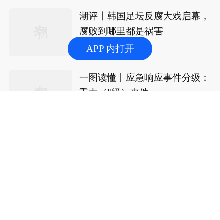
潮评丨韩国足坛反腐大戏启幕，
腐败到哪里都是祸害
APP 内打开
47分钟前
浏览量72
潮评
一图读懂丨应急响应事件分级：
重大（Ⅱ级）事件
1小时前
浏览量3.6万
浙江
11城高手集结嵊州！用一盘“浙
GO”点燃“最强大脑”
50分钟前
浏览量1.9万
纵横
慢直播丨实时追踪台风“白海豚”
直播中