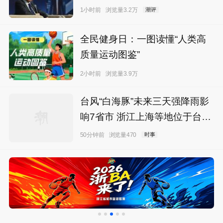
1小时前
浏览量3.2万
潮评
全民健身日：一图读懂“人类高
质量运动图鉴”
2小时前
浏览量3.9万
台风“白海豚”未来三天强降雨影
响7省市 浙江上海等地位于台风
危险半圆
50分钟前
浏览量470
时事