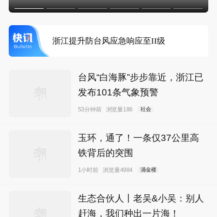
枪击案后泰国政府拟推更严格枪支管控方
案
浙江提升防台风应急响应至II级
浙江海事局启动Ⅰ级防台应急响应
台风“白海豚”步步靠近，浙江已
发布101条气象预警
预计“白海豚”明晚将在浙江舟山到福建福鼎
53分钟前
浏览量186
社会
一带沿海登陆
枪击案后泰国政府拟推更严格枪支管控方
玉环，通了！一条仅37公里高
案
铁背后的突围
1小时前
浏览量4984
涌金楼
生态合伙人丨老吴&小吴：别人
赶海，我们种出一片海！