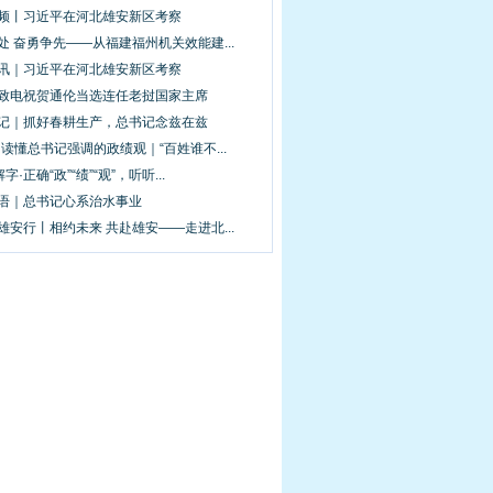
视频丨习近平在河北雄安新区考察
处 奋勇争先——从福建福州机关效能建...
图讯｜习近平在河北雄安新区考察
平致电祝贺通伦当选连任老挝国家主席
手记｜抓好春耕生产，总书记念兹在兹
·读懂总书记强调的政绩观｜“百姓谁不...
解字·正确“政”“绩”“观”，听听...
新语｜总书记心系治水事业
雄安行丨相约未来 共赴雄安——走进北...