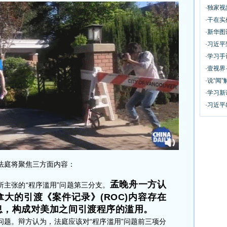
·独家
·干在实
·新华
·习近
·学习
·壹视界
·说“闻”
·学习
·习近平
庭将聚焦三方面内容：
孟晚舟一方认
所主张的“程序滥用”问题第三分支。
大的引渡《案件记录》(ROC)内容存在
息，构成对美加之间引渡程序的滥用。
问题。辩方认为，法庭应该对“程序滥用”问题前三项分