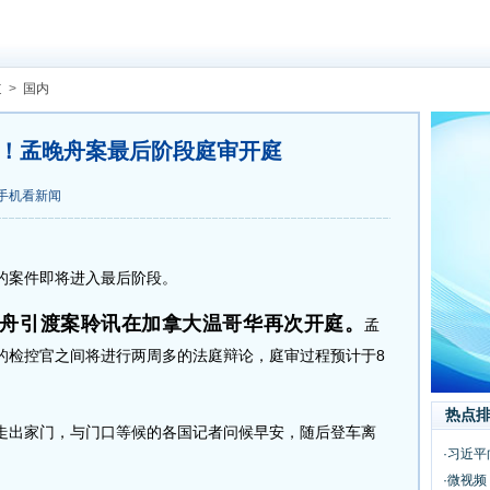
道
>
国内
！孟晚舟案最后阶段庭审开庭
手机看新闻
案件即将进入最后阶段。
晚舟引渡案聆讯在加拿大温哥华再次开庭。
孟
的检控官之间将进行两周多的法庭辩论，庭审过程预计于8
热点
出家门，与门口等候的各国记者问候早安，随后登车离
·习近平
·微视