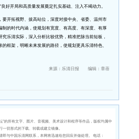
五”良好开局和高质量发展奠定扎实基础、注入不竭动力。
要开拓视野、拔高站位，深度对接中央、省委、温州市
编制的时代内涵，使规划有宽度、有高度、有深度、有厚
研究乐清实际，深入分析比较优势，精准把脉当前短板，
张的框架，明晰未来发展的路径，使规划更具乐清特色、
来源：乐清日报 编辑：章蓓
坛”的所有文字、图片、音视频、美术设计和程序等作品，版权均属中
行一切形式的下载、转载或建立镜像。
即与中国乐清网联系，本网将迅速给您回应并做处理。 电话：