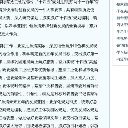
情况汇报后指出，“十四五”规划是衔接“两个一百年”奋
·独家
清加快推动创新发展的一件大事要事，具有特殊历史使
·干在实
展大势、深入研究谋划，抓实抓好“十四五”规划编制，确
·新华
·习近
地气，以科学蓝图引领乐清开辟创新发展的全新境界，努力
·学习
现更大作为。
·壹视界
制工作，要立足乐清实际，深度结合自身特色和发展现
·说“闻”
·学习
的地位作用，科学确定新的五年发展目标，突出抓好第一
·习近平
车，持续巩固拓展向上向好态势，奋力实现“十四五”高起
，既要聚焦工业经济等优势领域，坚持工业化和城市化两
势，也要聚焦环境基础设施等民生短板，加大投入力度、
；要体现时代精神，紧扣中央和省委、温州市委对当前经
规划的前瞻性、引领性，特别是对标对表省委书记袁家军
绘好乐清未来五年的发展蓝图；要深化规划衔接，统筹好总
空间规划编制，把握好主体功能区规划、优先发展区规划
征地攻坚，做足做好要素保障文章；要突出项目谋划，紧
抓好谋大招强，围绕短板谋项目、抓好项目补短板，以项