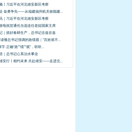
视频丨习近平在河北雄安新区考察
处 奋勇争先——从福建福州机关效能建...
图讯｜习近平在河北雄安新区考察
平致电祝贺通伦当选连任老挝国家主席
手记｜抓好春耕生产，总书记念兹在兹
·读懂总书记强调的政绩观｜“百姓谁不...
解字·正确“政”“绩”“观”，听听...
新语｜总书记心系治水事业
雄安行丨相约未来 共赴雄安——走进北...