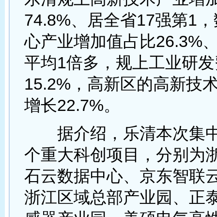
74.8%、居全省17强第1
心产业增加值占比26.3%
平均1倍多，规上工业研发
15.2%，高新区的高新技
增长22.7%。
据介绍，乐清本次集中
个重大科创项目，分别为浙
石云数据中心、京东智联
浙江区域总部产业园、正