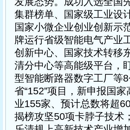
发展态势。成功入选全国
集群榜单、国家级工业设
国家小微企业创业创新示
牌运行省级智能电气产业
创新中心、国家技术转移
清分中心等高能级平台，
型智能断路器数字工厂等8
省“152”项目，新申报国
业155家、预计总数将超6
揭榜攻坚50项卡脖子技术；
乐清规上高新技术产业增