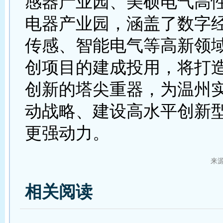
感器产业园、美硕电气高
电器产业园，涵盖了数字
传感、智能电气等高新领
创项目的建成投用，将打
创新的塔尖重器，为温州
动战略、建设高水平创新
更强动力。
来
相关阅读