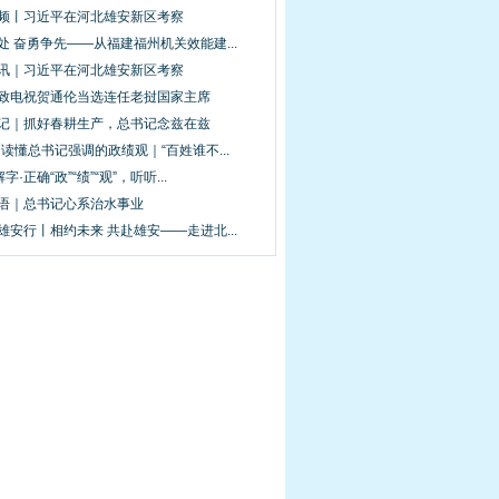
视频丨习近平在河北雄安新区考察
处 奋勇争先——从福建福州机关效能建...
图讯｜习近平在河北雄安新区考察
平致电祝贺通伦当选连任老挝国家主席
手记｜抓好春耕生产，总书记念兹在兹
·读懂总书记强调的政绩观｜“百姓谁不...
解字·正确“政”“绩”“观”，听听...
新语｜总书记心系治水事业
雄安行丨相约未来 共赴雄安——走进北...