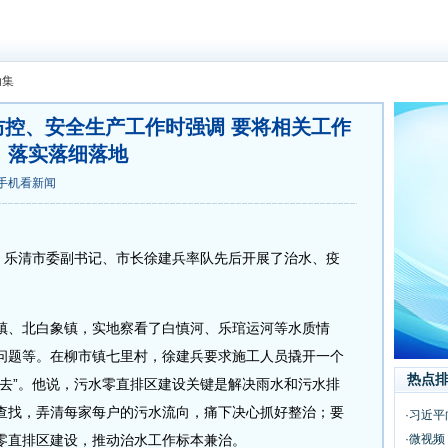
动集
控、安全生产工作时强调 要将相关工作
落实落细落地
手机看新闻
乐清市委副书记、市长徐建兵率队先后开展了治水、疫
、北白象镇，实地察看了白慎河、乐琯运河等水质情
问题等。在柳市镇七里村，徐建兵要求施工人员撬开一个
热点
里去”。他说，污水零直排区建设关键是解决雨水和污水排
查找，弄清每家每户的污水流向，痛下决心抓好整治；要
·习近平
零直排区建设，推动治水工作标本兼治。
·微视