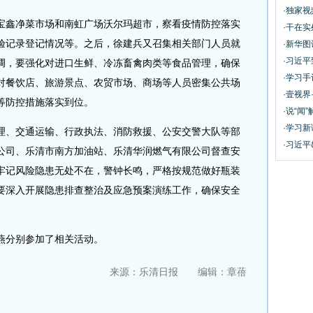
·独家
鑫净菜市场和南虹广场沃尔玛超市，察看疫情防控落实
·干在实
验记录登记情况等。之后，徐建兵又召集相关部门人员就
·新华
·习近
调，要强化对进口生鲜、冷冻畜禽肉类等食品管理，确保
·学习
对餐饮店、旅游景点、农贸市场、商场等人员密集公共场
·壹视界
等防控措施落实到位。
·说“闻”
·学习
、交通运输、行政执法、消防救援、公安交警大队等部
·习近平
公司、乐清市南方加油站、乐清华润燃气有限公司督查安
牢记风险隐患无处不在，警钟长鸣，严格按规范做好瓶装
要深入开展隐患排查整治及应急预案演练工作，确保安全
分别参加了相关活动。
来源：乐清日报 编辑：章蓓