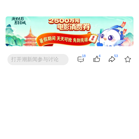
18
4
53
打开潮新闻参与讨论
立即打开 潮新闻客户端
潮友评论
潮客_wqxu3o
2020-02-20 01:28
久经沙场，方显祖国传统医药的威力
潮客_qqe7io