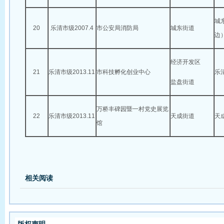
城
20
乐清市级2007.4
市公安局消防局
城东街道
边
经济开发区
21
乐清市级2013.11
市科技孵化创业中心
乐
盐盘街道
万桥丰碑园暨一村党史展览
22
乐清市级2013.11
天成街道
天
馆
相关阅读