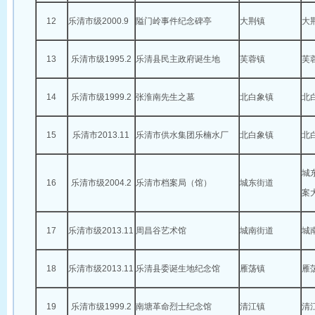
12
乐清市级2000.9
隘门岭事件纪念碑亭
大荆镇
大
13
乐清市级1995.2
乐清县民主政府诞生地
芙蓉镇
芙
14
乐清市级1999.2
张淮南先生之墓
北白象镇
北
15
乐清市2013.11
乐清市供水集团乐楠水厂
北白象镇
北
城
16
乐清市级2004.2
乐清市档案局（馆）
城东街道
案
17
乐清市级2013.11
周昌谷艺术馆
城南街道
城
18
乐清市级2013.11
乐清县委诞生地纪念馆
雁荡镇
雁
19
乐清市级1999.2
南塘革命烈士纪念馆
清江镇
清