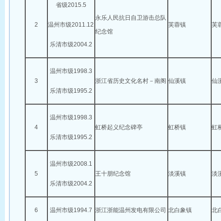
省级2015.5
永乐人民抗日自卫游击总队
2
温州市级2011.12
芙蓉镇
芙
纪念馆
乐清市级2004.2
温州市级1998.3
3
浙江省历史文化名村－南阁
仙溪镇
仙
乐清市级1995.2
温州市级1998.3
4
虹桥起义纪念碑亭
虹桥镇
虹
乐清市级1995.2
温州市级2008.1
5
王十朋纪念馆
淡溪镇
淡
乐清市级2004.2
6
温州市级1994.7
浙江浙能温州发电有限公司
北白象镇
北