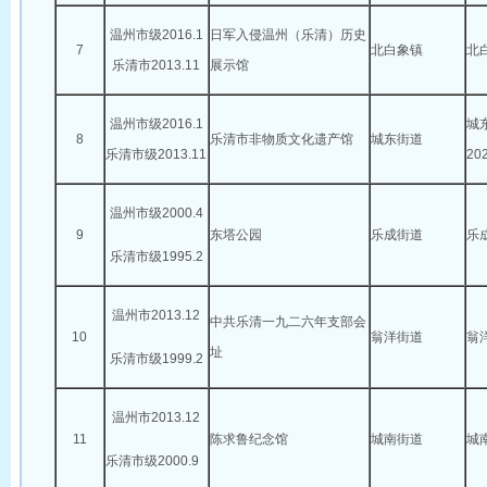
温州市级2016.1
日军入侵温州（乐清）历史
7
北白象镇
北
乐清市2013.11
展示馆
温州市级2016.1
城
8
乐清市非物质文化遗产馆
城东街道
乐清市级2013.11
2
温州市级2000.4
9
东塔公园
乐成街道
乐
乐清市级1995.2
温州市2013.12
中共乐清一九二六年支部会
10
翁洋街道
翁
址
乐清市级1999.2
温州市2013.12
11
陈求鲁纪念馆
城南街道
城
乐清市级2000.9